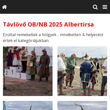
Távlövő OB/NB 2025 Albertirsa
Ezúttal remekeltek a hölgyek - mindketten 4. helyezést
értek el kategóriájukban.