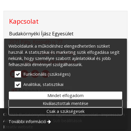
Kapcsolat
Budakörnyéki Íjász Egyesület
2071 Páty, Kossuth u. 77.
Weboldalunk a működéshez elengedhetetlen sütiket
használ. A statisztikai és marketing sütik elfogadása segít
Telefonszám:
+36 70 347 1047
nekünk, hogy személyre szabott ajánlatokkal és jobb
E-mail:
gyula.takats@gmail.com
felhasználói élménnyel szolgálhassunk.
Funkcionális (szükséges)
Analitikai, statisztikai
Névjegykártya mentése
Mindet elfogadom
Kiválasztottak mentése
Csak a szükségesek
© 2025 Budakörnyéki Íjász Egyesület.
Kapcsolat
Impresszum
Adatvédelmi nyilatkozat
Süti beállítások
További információ
Kreatív website