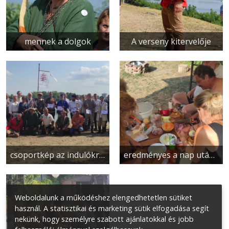
mennek a dolgok
A verseny kitervelője
csoportkép az indulókról
eredményes a nap után - készül a vacsora
Weboldalunk a működéshez elengedhetetlen sütiket
használ. A statisztikai és marketing sütik elfogadása segít
nekünk, hogy személyre szabott ajánlatokkal és jobb