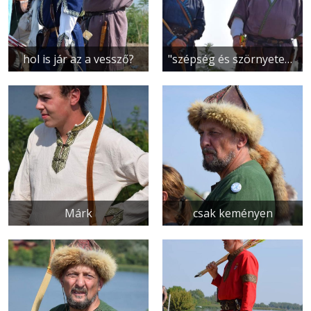
hol is jár az a vessző?
"szépség és szörnyeteg" - Gyulától plagizálva
Márk
csak keményen