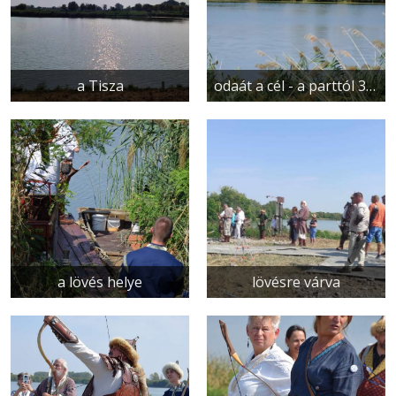
a Tisza
odaát a cél - a parttól 30 méterre
a lövés helye
lövésre várva