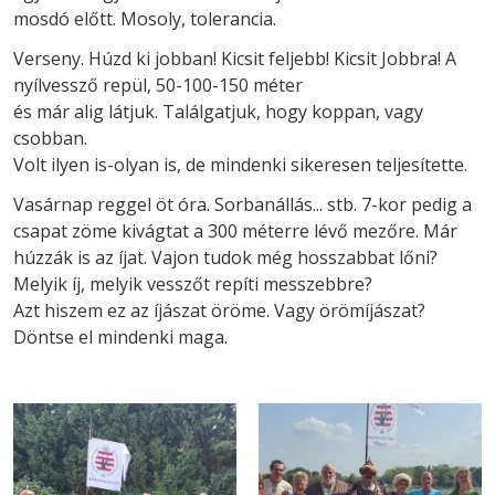
mosdó előtt. Mosoly, tolerancia.
Verseny. Húzd ki jobban! Kicsit feljebb! Kicsit Jobbra! A
nyílvessző repül, 50-100-150 méter
és már alig látjuk. Találgatjuk, hogy koppan, vagy
csobban.
Volt ilyen is-olyan is, de mindenki sikeresen teljesítette.
Vasárnap reggel öt óra. Sorbanállás... stb. 7-kor pedig a
csapat zöme kivágtat a 300 méterre lévő mezőre. Már
húzzák is az íjat. Vajon tudok még hosszabbat lőni?
Melyik íj, melyik vesszőt repíti messzebbre?
Azt hiszem ez az íjászat öröme. Vagy örömíjászat?
Döntse el mindenki maga.