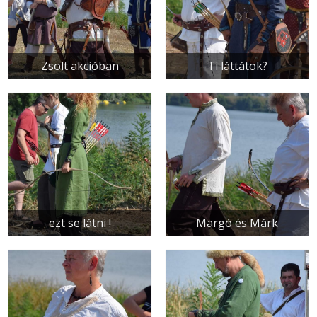
Zsolt akcióban
Ti láttátok?
ezt se látni !
Margó és Márk