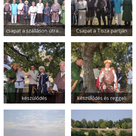
csapat a szálláson útra készen
Csapat a Tisza partján
készülődés
készülődés és reggeli