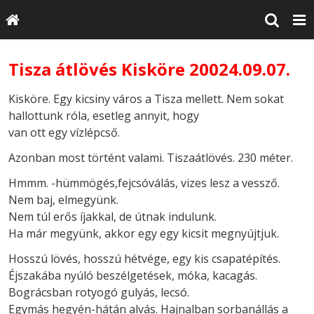
Tisza átlövés Kisköre 20024.09.07.
Kisköre. Egy kicsiny város a Tisza mellett. Nem sokat
hallottunk róla, esetleg annyit, hogy
van ott egy vízlépcső.
Azonban most történt valami. Tiszaátlövés. 230 méter.
Hmmm. -hümmögés,fejcsóválás, vizes lesz a vessző.
Nem baj, elmegyünk.
Nem túl erős íjakkal, de útnak indulunk.
Ha már megyünk, akkor egy egy kicsit megnyújtjuk.
Hosszú lövés, hosszú hétvége, egy kis csapatépítés.
Éjszakába nyúló beszélgetések, móka, kacagás.
Bográcsban rotyogó gulyás, lecsó.
Egymás hegyén-hátán alvás. Hajnalban sorbanállás a