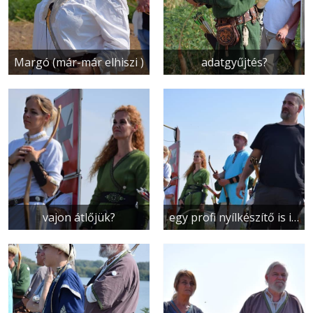
Margó (már-már elhiszi )
adatgyűjtés?
vajon átlőjük?
egy profi nyílkészítő is indult